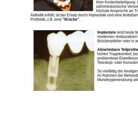
ihrer Kostenbeteiligung.
zahnmedizinische Versor
höchste Ansprüche an T
Ästhetik erfüllt, ist der Ersatz durch Implantate und eine festsit
Prothetik, z.B. eine
"Brücke"
.
Implantate
sind heute fe
modernen restaurativen
Brückenpfeiler oder in 
Abnehmbare Teilproth
hohen Tragekomfort, bes
problemlose Erweiterung
Teleskop- oder Konuskr
So vielfältig die heutig
im Rahmen der Behandlu
Mundhygienesitzung alle