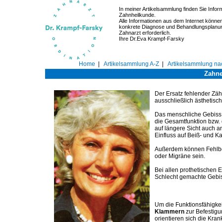
In meiner Artikelsammlung finden Sie Infor
Zahnheilkunde.
Alle Informationen aus dem Internet können 
konkrete Diagnose und Behandlungsplanun
Zahnarzt erforderlich.
Ihre Dr.Eva Krampf-Farsky
Home
|
Artikelsammlung A-Z
|
Artikelsammlung n
Zahner
Der Ersatz fehlender Zäh
ausschließlich ästhetisch
Das menschliche Gebiss i
die Gesamtfunktion bzw. 
auf längere Sicht auch 
Einfluss auf Beiß- und K
Außerdem können Fehlbe
oder Migräne sein.
Bei allen prothetischen 
Schlecht gemachte Gebi
Um die Funktionsfähigkei
Klammern
zur Befestigu
orientieren sich die Kra