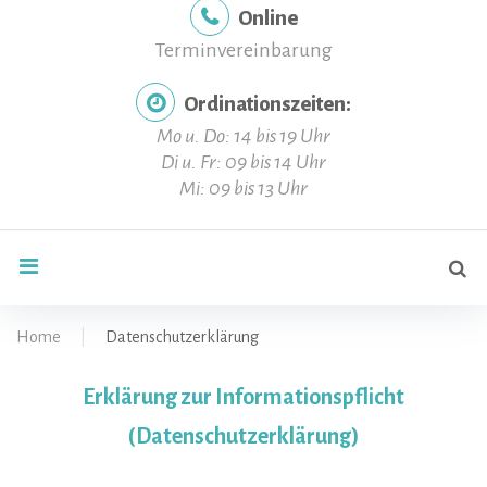
Online
Terminvereinbarung
Ordinationszeiten:
Mo u. Do: 14 bis 19 Uhr
Di u. Fr: 09 bis 14 Uhr
Mi: 09 bis 13 Uhr
Se
search
for
Home
|
Datenschutzerklärung
Datenschutzerkl
Erklärung zur Informationspflicht
(Datenschutzerklärung)