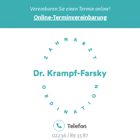
Skip
Vereinbaren Sie einen Termin online!
to
Online-Terminvereinbarung
content
Telefon
02236 / 89 35 87