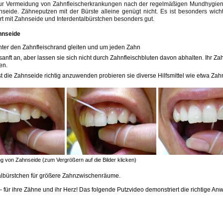
r Vermeidung von Zahnfleischerkrankungen nach der regelmäßigen Mundhygienes
seide. Zähneputzen mit der Bürste alleine genügt nicht. Es ist besonders wich
rt mit Zahnseide und Interdentalbürstchen besonders gut.
hnseide
nter den Zahnfleischrand gleiten und um jeden Zahn
nft an, aber lassen sie sich nicht durch Zahnfleischbluten davon abhalten. Ihr Zah
en.
st die Zahnseide richtig anzuwenden probieren sie diverse Hilfsmittel wie etwa Za
 von Zahnseide (zum Vergrößern auf die Bilder klicken)
albürstchen für größere Zahnzwischenräume.
 - für ihre Zähne und ihr Herz! Das folgende Putzvideo demonstriert die richtige