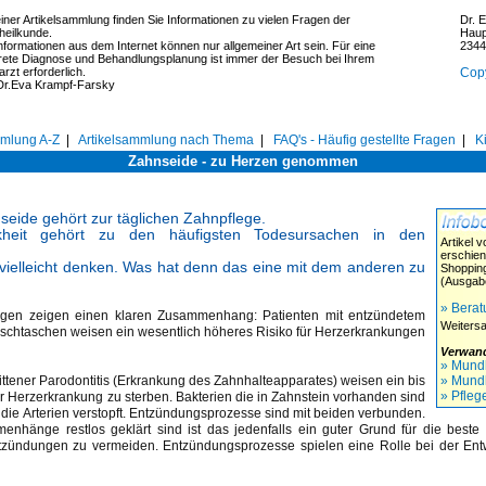
iner Artikelsammlung finden Sie Informationen zu vielen Fragen der
Dr. 
heilkunde.
Haup
Informationen aus dem Internet können nur allgemeiner Art sein. Für eine
2344
rete Diagnose und Behandlungsplanung ist immer der Besuch bei Ihrem
rzt erforderlich.
Copy
 Dr.Eva Krampf-Farsky
mmlung A-Z
|
Artikelsammlung nach Thema
|
FAQ's - Häufig gestellte Fragen
|
K
Zahnseide - zu Herzen genommen
eide gehört zur täglichen Zahnpflege.
kheit gehört zu den häufigsten Todesursachen in den
Artikel 
erschie
vielleicht denken. Was hat denn das eine mit dem anderen zu
Shoppin
(Ausgabe
» Berat
ngen zeigen einen klaren Zusammenhang: Patienten mit entzündetem
Weiters
eischtaschen weisen ein wesentlich höheres Risiko für Herzerkrankungen
Verwan
» Mund
ittener Parodontitis (Erkrankung des Zahnhalteapparates) weisen ein bis
» Mund
» Pfle
er Herzerkrankung zu sterben. Bakterien die in Zahnstein vorhanden sind
 die Arterien verstopft. Entzündungsprozesse sind mit beiden verbunden.
nhänge restlos geklärt sind ist das jedenfalls ein guter Grund für die beste
ündungen zu vermeiden. Entzündungsprozesse spielen eine Rolle bei der Ent