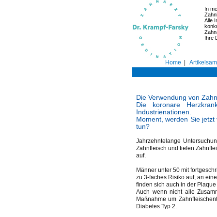
In me
Zahn
Alle 
konk
Zahna
Ihre
Home
|
Artikelsa
Die Verwendung von Zahns
Die koronare Herzkran
Industrienationen.
Moment, werden Sie jetzt 
tun?
Jahrzehntelange Untersuchu
Zahnfleisch und tiefen Zahnfl
auf.
Männer unter 50 mit fortgeschr
zu 3-faches Risiko auf, an ein
finden sich auch in der Plaque
Auch wenn nicht alle Zusamme
Maßnahme um Zahnfleischentz
Diabetes Typ 2.