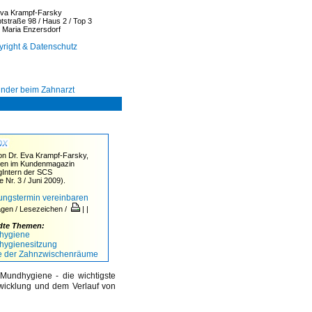
Eva Krampf-Farsky
tstraße 98 / Haus 2 / Top 3
 Maria Enzersdorf
right & Datenschutz
inder beim Zahnarzt
von Dr. Eva Krampf-Farsky,
nen im Kundenmagazin
gIntern der SCS
 Nr. 3 / Juni 2009).
ungstermin vereinbaren
agen / Lesezeichen /
|
|
dte Themen:
hygiene
hygienesitzung
ge der Zahnzwischenräume
 Mundhygiene - die wichtigste
wicklung und dem Verlauf von