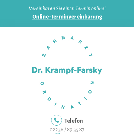
Skip
Vereinbaren Sie einen Termin online!
to
Online-Terminvereinbarung
content
Telefon
02236 / 89 35 87