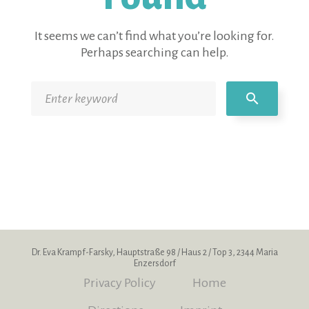
It seems we can’t find what you’re looking for.
Perhaps searching can help.
Search
search
for:
Dr. Eva Krampf-Farsky, Hauptstraße 98 / Haus 2 / Top 3, 2344 Maria
Enzersdorf
Privacy Policy
Home