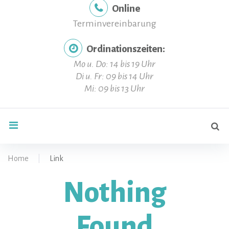
Online
Terminvereinbarung
Ordinationszeiten:
Mo u. Do: 14 bis 19 Uhr
Di u. Fr: 09 bis 14 Uhr
Mi: 09 bis 13 Uhr
Se
search
for
Home
|
Link
Nothing
Found