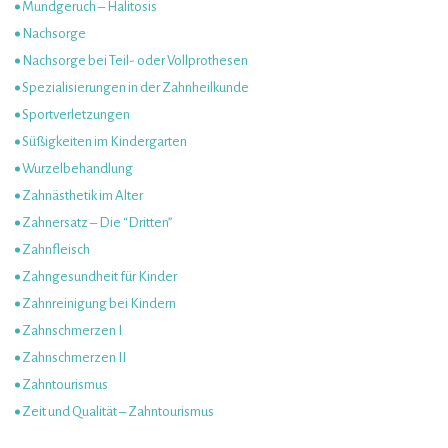
Mundgeruch – Halitosis
Nachsorge
Nachsorge bei Teil- oder Vollprothesen
Spezialisierungen in der Zahnheilkunde
Sportverletzungen
Süßigkeiten im Kindergarten
Wurzelbehandlung
Zahnästhetik im Alter
Zahnersatz – Die “Dritten”
Zahnfleisch
Zahngesundheit für Kinder
Zahnreinigung bei Kindern
Zahnschmerzen I
Zahnschmerzen II
Zahntourismus
Zeit und Qualität – Zahntourismus