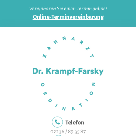
Skip
Vereinbaren Sie einen Termin online!
to
Online-Terminvereinbarung
content
Telefon
02236 / 89 35 87