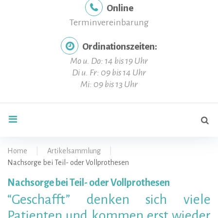
Online
Terminvereinbarung
Ordinationszeiten:
Mo u. Do: 14 bis 19 Uhr
Di u. Fr: 09 bis 14 Uhr
Mi: 09 bis 13 Uhr
Se
search
for
Home
|
Artikelsammlung
|
Nachsorge bei Teil- oder Vollprothesen
Nachsorge bei Teil- oder Vollprothesen
Nachsorge
“Geschafft” denken sich viele
Patienten und kommen erst wieder