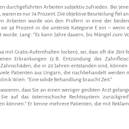
n durchgeführten Arbeiten subjektiv zufrieden. Bei jenen
waren es nur 74 Prozent. Die objektive Beurteilung fiel an
ten Arbeiten wurde von den Prüfern in eine der beide
n sie 39 Prozent in die unterste Kategorie E ein – wenn 
 wurde. Lang: “Es kann Jahre dauern, bis Mängel zum V
 mit Gratis-Aufenthalten locken), sei, dass oft die Zeit fe
nen Erkrankungen (z.B. Entzündung des Zahnfleisc
“Zahnschäden, die in 20 Jahren entstanden sind, können 
viele Patienten aus Ungarn, die nachbehandelt werden 
linik Wien: “Eine solide Behandlung braucht Zeit.”
assieren, dass Sie an einen weniger geübten Arzt gelange
s Sie auf das österreichische Rechtssystem zurückgre
en können.” Er kenne mehrere Patienten, die mit Rekla