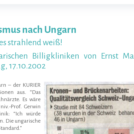
rismus nach Ungarn
smus
es strahlend weiß!
rischen Billigkliniken von Ernst Mau
g, 17.10.2002
rn – der KURIER
tionen aus. “Das
hnärzte. Es wäre
Univ.-Prof. Gerwin
inik: “Ich würde
n. Die ungarische
tandard.”