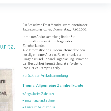
Ein Artikel von Ernst Mauritz, erschienen in der
Tageszeitung Kurier, Donnerstag, 17.10.2002.
In meiner Artikelsammlung finden Sie
Informationen zu vielen Fragen der
ritz,
Zahnheilkunde.
Alle Informationen aus dem Internet können
nur allgemeiner Art sein. Für eine konkrete
Diagnose und Behandlungsplanung ist immer
der Besuch bei Ihrem Zahnarzt erforderlich.
Ihre Dr.Eva Krampf-Farsky
zurück zur Artikelsammlung
Thema: Allgemeine Zahnheilkunde
Angst beim Zahnarzt
Ernährung und Zähne
Karies im Milchgebiss