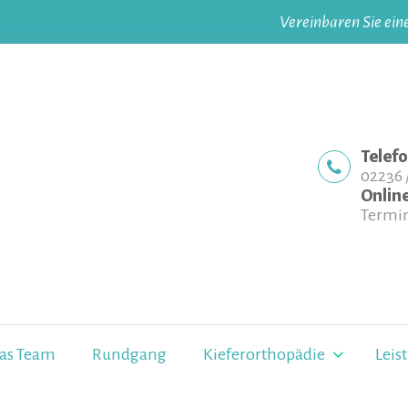
Vereinbaren Sie ein
Telef
02236 /
Onlin
Termi
as Team
Rundgang
Kieferorthopädie
Leis