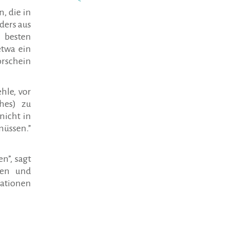
, die in
ders aus
n besten
etwa ein
orschein
hle, vor
hes) zu
nicht in
müssen.”
n”, sagt
ifen und
mationen