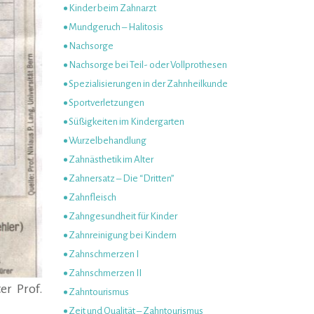
Kinder beim Zahnarzt
Mundgeruch – Halitosis
Nachsorge
Nachsorge bei Teil- oder Vollprothesen
Spezialisierungen in der Zahnheilkunde
Sportverletzungen
Süßigkeiten im Kindergarten
Wurzelbehandlung
Zahnästhetik im Alter
Zahnersatz – Die “Dritten”
Zahnfleisch
Zahngesundheit für Kinder
Zahnreinigung bei Kindern
Zahnschmerzen I
Zahnschmerzen II
er Prof.
Zahntourismus
Zeit und Qualität – Zahntourismus