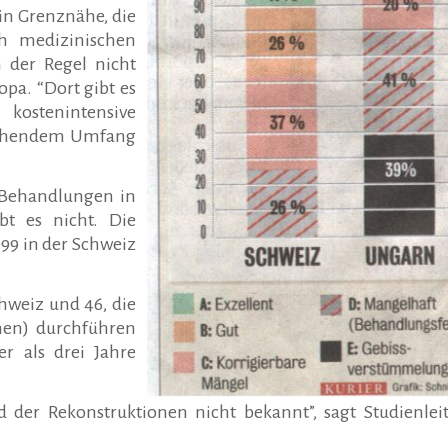
in Grenznähe, die
ch medizinischen
n der Regel nicht
pa. “Dort gibt es
 kostenintensive
eichendem Umfang
n Behandlungen in
bt es nicht. Die
99 in der Schweiz
hweiz und 46, die
nen) durchführen
r als drei Jahre
der Rekonstruktionen nicht bekannt”, sagt Studienleit