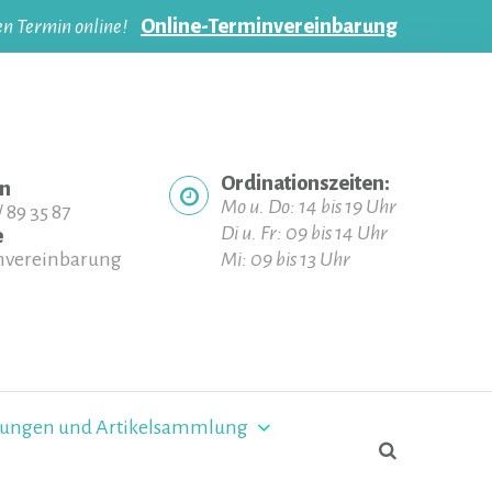
en Termin online!
Online-Terminvereinbarung
Ordinationszeiten:
on
Mo u. Do: 14 bis 19 Uhr
 89 35 87
Di u. Fr: 09 bis 14 Uhr
e
nvereinbarung
Mi: 09 bis 13 Uhr
Search
tungen und Artikelsammlung
for:
search