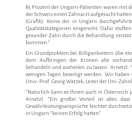
85 Prozent der Ungarn-Patienten waren mit de
der Schweiz einen Zahnarzt aufgesucht hatten, 
(Grafik): Keine der in Ungarn durchgeführ
Qualitätskategorien eingereiht. Dafür stufte
gesunder Zahn durch die Behandlung zerstört
kommen.”
Ein Grundproblem bei Billiganbietern (die etwa
dem Aufbringen der Kronen alle vorhande
behandeln und ausheilen zu lassen. Arnetzl: 
wenigen Tagen beseitigt werden. Wir haben 
Univ.-Prof. Georg Watzek, Leiter der Uni-Zahnk
“Natürlich kann es Ihnen auch in Österreich p
Arnetzl. “Ein großer Vorteil ist aber, das
Gewährleistungsansprüche leichter durchsetz
in Ungarn “keinen Erfolg hatten”.