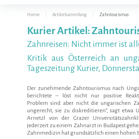
Home
|
Artikelsammlung
|
Zahntourismus
Kurier Artikel: Zahntou
Zahntouri
Zahnreisen: Nicht immer ist all
Kritik aus Österreich an unga
Tageszeitung Kurier, Donnersta
Der zunehmende Zahntourismus nach Unga
berichtete – löst nicht nur positive Reak
Problem sind aber nicht die ungarischen Za
ungerecht, sie zu diskreditieren”, sagt etwa 
Arnetzl von der Grazer Universitätszahnkl
jederzeit zu einem Zahnarzt in Budapest gehe
Zahnmedizin hat grundsätzlich einen hohen S