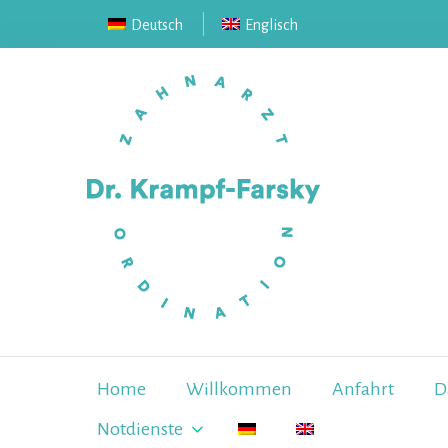
Skip
Deutsch
Englisch
to
content
Home
Willkommen
Anfahrt
D
Notdienste