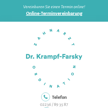
Skip
Vereinbaren Sie einen Termin online!
to
Online-Terminvereinbarung
content
Telefon
02236 / 89 35 87