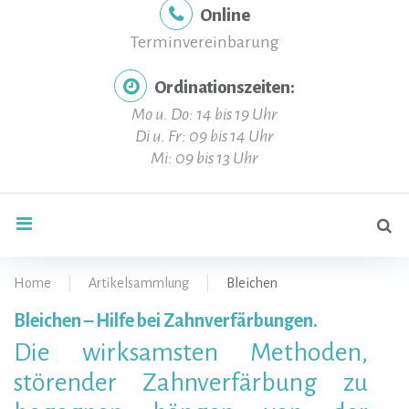
Online
Terminvereinbarung
Ordinationszeiten:
Mo u. Do: 14 bis 19 Uhr
Di u. Fr: 09 bis 14 Uhr
Mi: 09 bis 13 Uhr
Se
search
for
Home
|
Artikelsammlung
|
Bleichen
Bleichen – Hilfe bei Zahnverfärbungen.
Bleichen
Die wirksamsten Methoden,
störender Zahnverfärbung zu